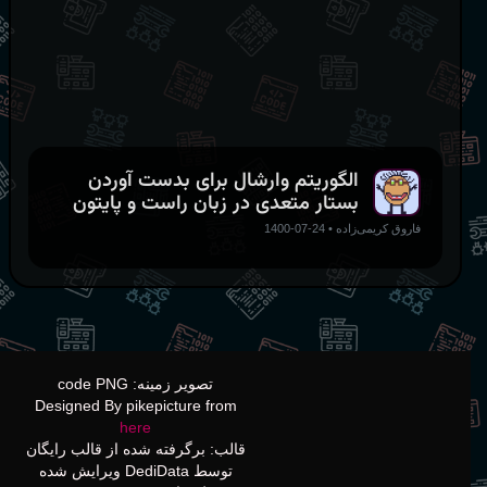
for
 dummy 
in
range
(
n
)
:
for
 k
,
 _ 
in
enumerate
(
bin_matrix
)
:
for
 i
,
 row 
in
enumerate
(
bin_matrix
)
:
for
 j
,
 value 
in
enumerate
(
row
)
:
if
not
 value
:
                    bin_matrix
[
i
]
[
j
]
=
 bin_matrix
[
i
]
[
if
 n 
==
1
:
    pretty_print_matrix
(
bin_matrix
)
الگوریتم وارشال برای بدست آوردن
else
:
بستار متعدی در زبان راست و پایتون
pass
# then we are benchmarking
فاروق کریمی‌زاده
•
24-07-1400
تصویر زمینه: code PNG
Designed By pikepicture from
here
قالب: برگرفته شده از قالب رایگان
توسط DediData ویرایش شده