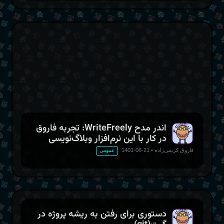
لوگوی نرم‌افزار رایت‌فریلی
اندر مدح WriteFreely: تجربه فاروق
در کار با این نرم‌افزار وبلاگ‌نویسی
فاروق کریمی‌زاده
•
21-06-1401
عمومی
دستوری برای رفتن به ریشه پروژه در