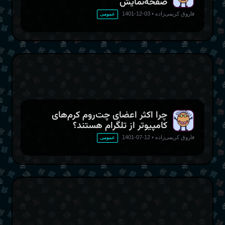
صفحه‌نمایش
فاروق کریمی‌زاده
•
03-12-1401
عمومی
چرا اکثر اعضای چت‌روم کرم‌های
کامپیوتر از تلگرام هستند؟
فاروق کریمی‌زاده
•
12-07-1401
عمومی
کتاب‌خوان یا Ebook reader
نوعی
تبلت
هست که مخصوص مطالعه طراحی
شده و معمولا آن‌ها به جای LCD و امثالهم، از
صفحه نمایش «جوهر
الکترونیکی»
استفاده می‌کنند. آسیب زدن صفحه‌نمایش جوهر الکترونیک به
چشم تقریبا به اندازه آسیب زدن کتاب کاغذی به چشم می‌باشد.