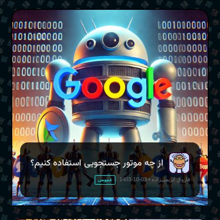
از چه موتور جستجویی استفاده کنیم؟
فاروق کریمی‌زاده
•
03-10-1403
عمومی