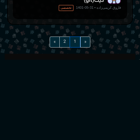
گیت(git)
فاروق کریمی‌زاده
•
31-05-1401
تخصصی
Next
»
2
Previous
1
«
تصویر زمینه: code PNG Designed By pikepicture from
here
قالب: برگرفته شده از قالب رایگان توسط DediData ویرایش شده
توسط بهنام سیم‌جو تحت GPLv3
منبع قالب
بایگانی‌ها
نویسندگان
بهنام سیم‌جو