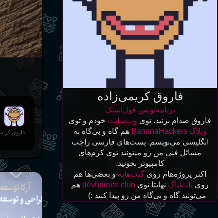
فاروق کریمی‌زاده
برنامه‌نویس فول‌استک
فاروق صدام بزنید. توی
وب‌سایت
خودم و توی
وبلاگ BananaHackers
هم گاه و بی‌گاه به
فاروق کریمی
انگلیسی می‌نویسم. پست‌های فارسی راجب
مسائل فنی من رو میتونید توی کرم‌های
کامپیوتر بخونید.
اکثر پروژه‌هام روی
گیت‌هابه
و بعضی‌ها هم
روی
نات‌ا‌باگ
نهایتا توی
devheroes.club
هم
می‌تونید گاه و بی‌گاه من رو پیدا کنید‌ :)