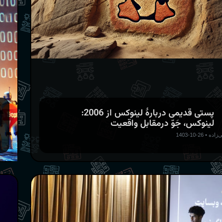
پستی قدیمی دربارهٔ لینوکس از 2006:‌
لینوکس، جَوّ درمقابل واقعیت
‌زاده
•
26-10-1403