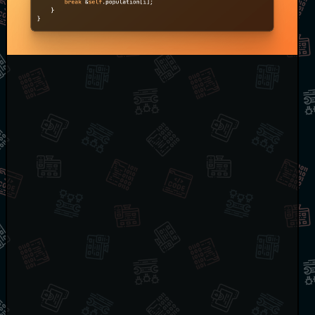
if
 rng
.
gen_bool
(
self
.
population
[
i
]
.
ft
(
)
/
 total_f
break
&
self
.
population
[
i
]
;
}
}
umerate
(
)
{
merate
(
)
{