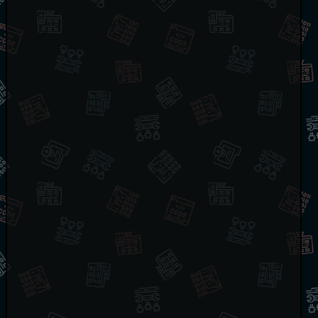
he_clone
[
k
]
[
j
]
;
 matrix
