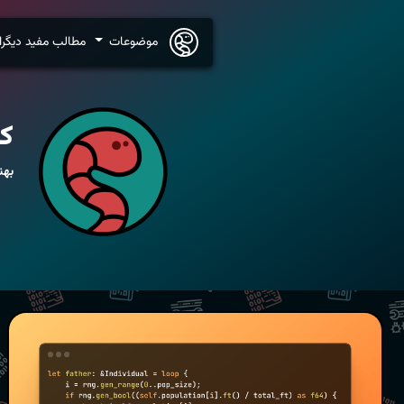
موضوعات
مطالب مفید دیگرا
کر
بهن
Copy
let
 father
:
&
Individual
=
loop
{
    i 
=
 rng
.
gen_range
(
0
..
pop_size
)
;