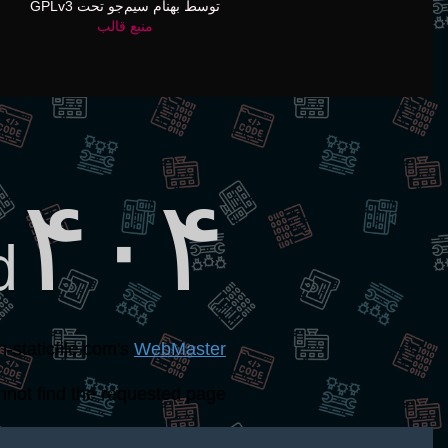
توسط بهنام سیم‌جو تحت GPLv3
منبع قالب
۴۰۴
d
n-staticfile.com's
WebMaster
not find the requested page: