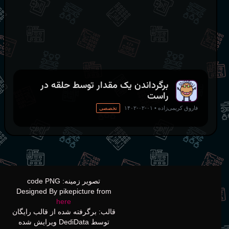
1
]
,
[
0
,
0
,
0
,
0
]
]
[
k
]
and
 bin_matrix
[
k
]
[
j
]
برگرداندن یک مقدار توسط حلقه در
راست
فاروق کریمی‌زاده
•
۰۱-۰۲-۱۴۰۲
تخصصی
تصویر زمینه: code PNG
Designed By pikepicture from
here
قالب: برگرفته شده از قالب رایگان
توسط DediData ویرایش شده