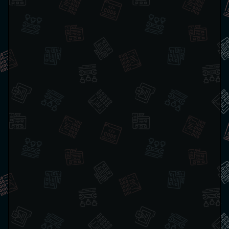
Copy
// Code by Rust beginner, Farooq Karimi Zadeh
// Under CC0 1.0
// Warning! Code might not be idiomatic
fn
main
(
)
{
let
mut
 bin_matrix 
=
[
[
0
,
1
,
0
,
0
]
,
[
1
,
0
,
1
,
0
]
,
[
0
,
0
,
0
,
1
]
,
[
0
,
0
,
0
,
0
]
]
;
const
N
:
u32
=
300_000
;
for
 _dummy 
in
0
..
N
{
for
 k 
in
0
..
bin_matrix
.
len
(
)
{
let
 the_clone 
=
 bin_matrix
;
for
(
i
,
 row
)
in
 bin_matrix
.
iter_mut
(
)
.
en
for
(
j
,
 value
)
in
 row
.
iter_mut
(
)
.
enu
if
*
value 
==
0
{