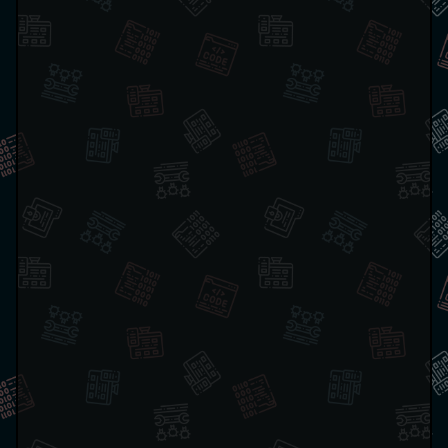
*
value 
=
 the_clone
[
i
]
[
k
]
&
 t
}
}
}
}
}
println!
(
"{:?}"
,
 bin_matrix
)
;
}
Copy
"""

Warshall algorithm

This calculates transitive closure for a given binary
Author: Farooq Karimi Zadeh

Code is under CC0 1.0

"""
from
 pprint 
import
 pprint

def
pretty_print_matrix
(
matrix
)
:
    pprint
(
matrix
,
 width
=
len
(
matrix
[
0
]
)
*
3
+
2
)
n 
=
int
(
3e5
)
# calculate n times