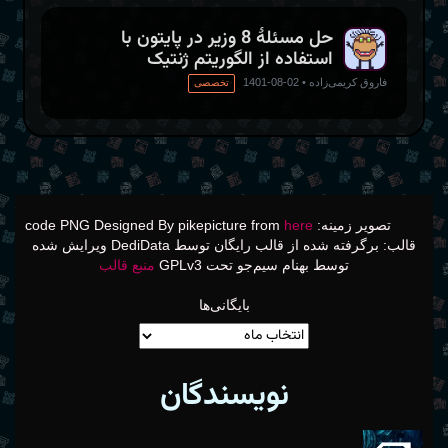
حل مسئلهٔ 8 وزیر در پایتون با
استفاده از الگوریتم ژنتیک
فاروق کریمی‌زاده
•
02-08-1401
تخصصی
تصویر از
Encik Tekateki
تصویر زمینه: code PNG Designed By pikepicture from
here
قالب: برگرفته شده از قالب رایگان توسط DediData ویرایش شده
توسط بهنام سیم‌جو تحت GPLv3
منبع قالب
بایگانی‌ها
نویسندگان