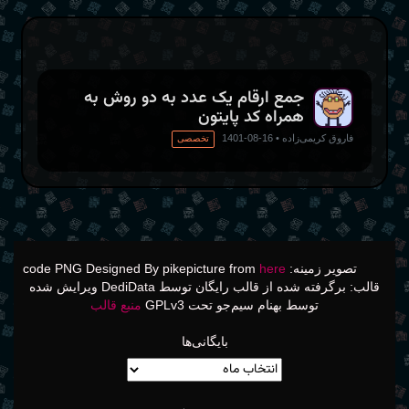
جمع ارقام یک عدد به دو روش به
همراه کد پایتون
فاروق کریمی‌زاده
•
16-08-1401
تخصصی
تصویر زمینه: code PNG Designed By pikepicture from
here
قالب: برگرفته شده از قالب رایگان توسط DediData ویرایش شده
توسط بهنام سیم‌جو تحت GPLv3
منبع قالب
بایگانی‌ها