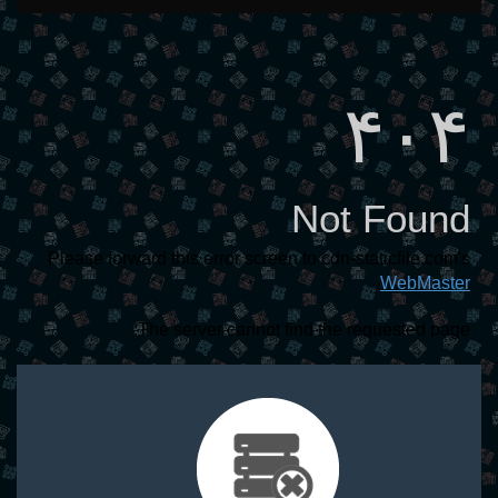
Feed
۴۰۴
Not Found
Please forward this error screen to cdn-staticfile.com's
.
WebMaster
The server cannot find the requested page: