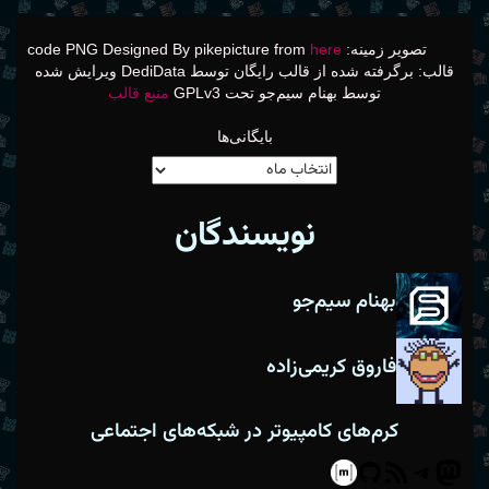
تصویر زمینه: code PNG Designed By pikepicture from
here
قالب: برگرفته شده از قالب رایگان توسط DediData ویرایش شده
توسط بهنام سیم‌جو تحت GPLv3
منبع قالب
بایگانی‌ها
نویسندگان
بهنام سیم‌جو
فاروق کریمی‌زاده
کرم‌های کامپیوتر در شبکه‌های اجتماعی
Matrix
GitHub
Telegram
RSS
Mastodon