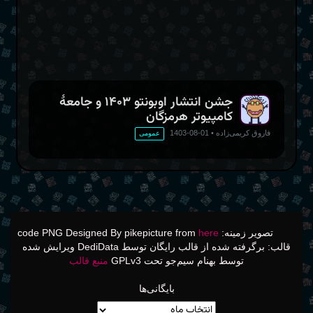
جشن انتشار اوبونتو ۱۴۰۳ و جامعهٔ
کامپیوتر هرمزگان
فاروق کریمی‌زاده
•
01-08-1403
عمومی
تصویر زمینه: code PNG Designed By pikepicture from
here
قالب: برگرفته شده از قالب رایگان توسط DediData ویرایش شده
توسط بهنام سیم‌جو تحت GPLv3
منبع قالب
بایگانی‌ها