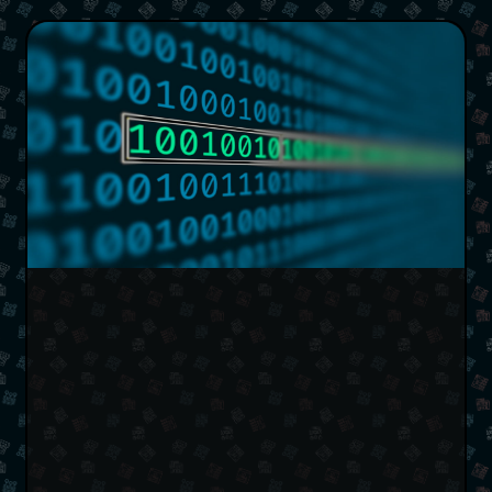
Copy
#
include
<stdio.h>
#
include
<stdlib.h>
double
*
rec
(
int
 i
)
{
char
 input
[
100
]
;
// Adjust the input string si
fgets
(
input
,
sizeof
(
input
)
,
stdin
)
;
if
(
strcmp
(
input
,
"end\n"
)
==
0
)
{
double
*
 result 
=
(
double
*
)
malloc
(
i 
*
sizeof
return
 result
;
}