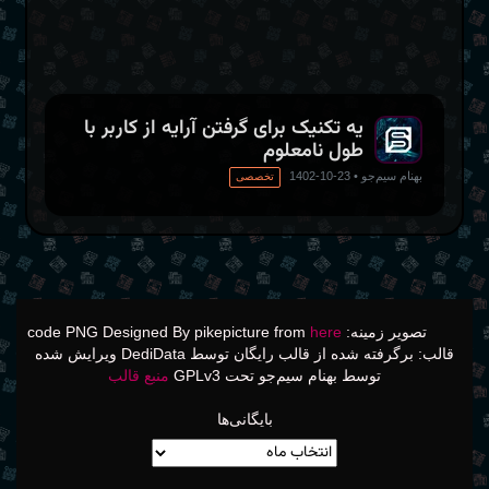
def
rec
(
i
=
0
)
:
    inp 
=
input
(
)
if
 inp 
==
"end"
:
return
 np
.
zeros
(
i
)
    arr 
=
 rec
(
i 
+
1
)
    arr
[
i
]
=
int
(
inp
)
return
 arr
یه تکنیک برای گرفتن آرایه از کاربر با
طول نامعلوم
بهنام سیم‌جو
•
23-10-1402
تخصصی
تصویر زمینه: code PNG Designed By pikepicture from
here
قالب: برگرفته شده از قالب رایگان توسط DediData ویرایش شده
توسط بهنام سیم‌جو تحت GPLv3
منبع قالب
بایگانی‌ها