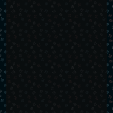
double
*
 arr 
=
rec
(
i 
+
1
)
;
sscanf
(
input
,
"%lf"
,
&
arr
[
i
]
)
;
return
 arr
;
}
int
main
(
)
{
double
*
 result 
=
rec
(
0
)
;
// Printing the result
for
(
int
 i 
=
0
;
 result
[
i
]
!=
0.0
;
++
i
)
{
printf
(
"%lf "
,
 result
[
i
]
)
;
}
free
(
result
)
;
// Free the allocated memory
return
0
;
}
Copy
from
 numpy 
import
 np
