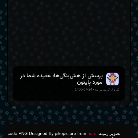
Lance Vick
پرسش از هش‌بنگی‌ها:‌ عقیده شما در
مورد پایتون
فاروق کریمی‌زاده
•
24-07-1400
تصویر زمینه: code PNG Designed By pikepicture from
here