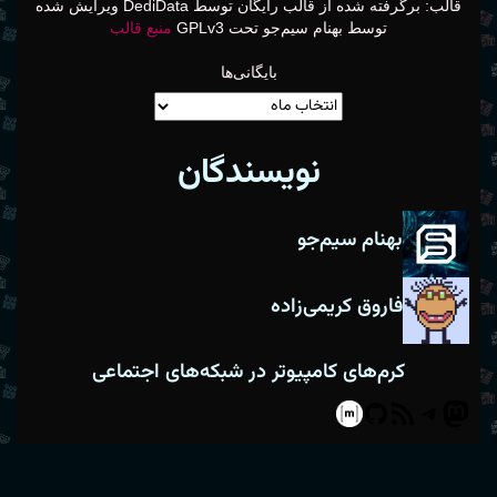
قالب: برگرفته شده از قالب رایگان توسط DediData ویرایش شده
توسط بهنام سیم‌جو تحت GPLv3
منبع قالب
بایگانی‌ها
نویسندگان
بهنام سیم‌جو
فاروق کریمی‌زاده
کرم‌های کامپیوتر در شبکه‌های اجتماعی
Matrix
GitHub
Telegram
RSS
Mastodon
Feed