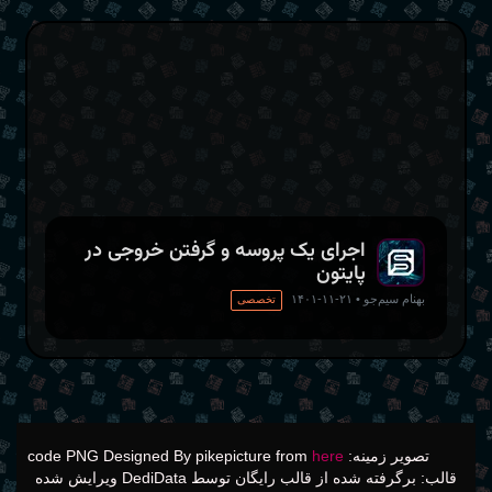
اجرای یک پروسه و گرفتن خروجی در
پایتون
بهنام سیم‌جو
•
۲۱-۱۱-۱۴۰۱
تخصصی
تصویر زمینه: code PNG Designed By pikepicture from
here
قالب: برگرفته شده از قالب رایگان توسط DediData ویرایش شده