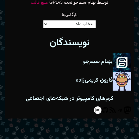
توسط بهنام سیم‌جو تحت GPLv3
منبع قالب
بایگانی‌ها
نویسندگان
بهنام سیم‌جو
فاروق کریمی‌زاده
کرم‌های کامپیوتر در شبکه‌های اجتماعی
Matrix
GitHub
Telegram
RSS
Mastodon
Feed