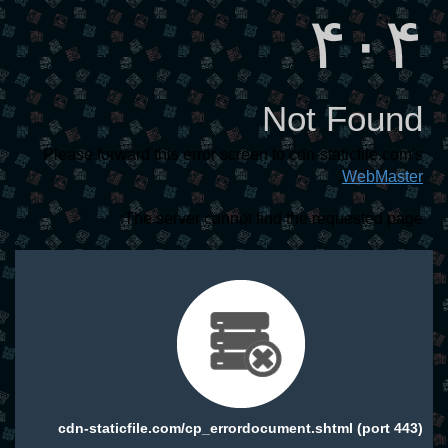
۴۰۴
Not Found
Please forward this error screen to cdn-staticfile.com's
.
WebMaster
The server cannot find the requested page:
cdn-staticfile.com/cp_errordocument.shtml (port 443)