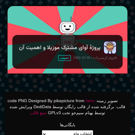
پروژهٔ آوای مشترک موزیلا و اهمیت آن
فاروق کریمی‌زاده
•
30-10-1402
عمومی
تصویر زمینه: code PNG Designed By pikepicture from
here
قالب: برگرفته شده از قالب رایگان توسط DediData ویرایش شده
توسط بهنام سیم‌جو تحت GPLv3
منبع قالب
بایگانی‌ها