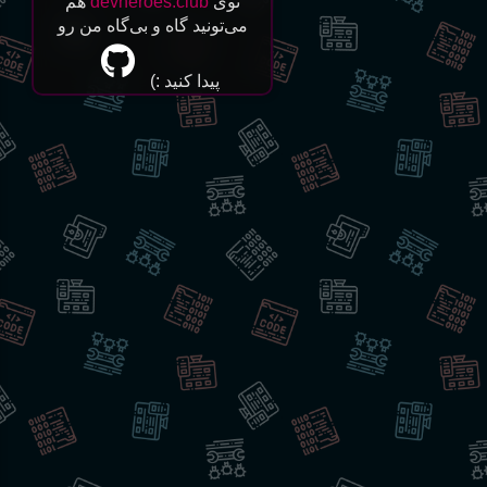
توی
devheroes.club
هم
می‌تونید گاه و بی‌گاه من رو
پیدا کنید‌ :)