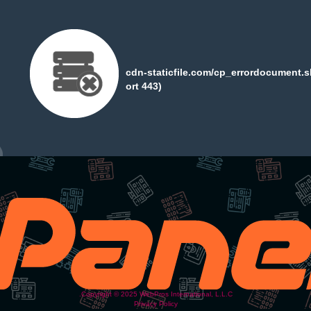
cdn-staticfile.com/cp_errordocument.s
ort 443)
Copyright © 2025 WebPros International, L.L.C.
Privacy Policy