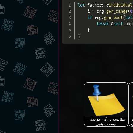
let
 father
:
&
Individual
    i 
=
 rng
.
gen_range
(
0
if
 rng
.
gen_bool
(
sel
break
&
self
.
pop
}
}
مقایسه بزرگی کوچیکی
ن
لیست پایتون