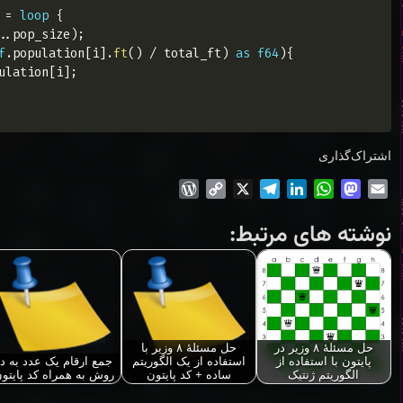
Copy
=
loop
{
..
pop_size
)
;
f
.
population
[
i
]
.
ft
(
)
/
 total_ft
)
as
f64
)
{
ulation
[
i
]
;
اشتراک‌گذاری
WordPress
Copy
Telegram
X
LinkedIn
WhatsApp
Mastodon
Email
Link
نوشته های مرتبط:
حل مسئلهٔ ۸ وزیر در
حل مسئلهٔ ۸ وزیر با
پایتون با استفاده از
استفاده از یک الگوریتم
جمع ارقام یک عدد به دو
الگوریتم ژنتیک
ساده + کد پایتون
روش به همراه کد پایتو