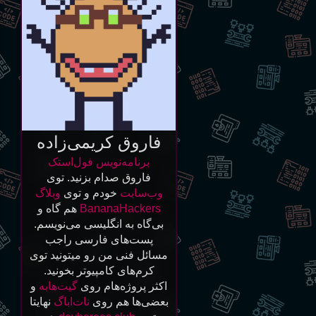
فاروق کریمی‌زاده
برنامه‌نویس فول‌استک
فاروق صدام بزنید. توی
وب‌سایت
خودم و توی
وبلاگ
BananaHackers
هم گاه و
بی‌گاه به انگلیسی می‌نویسم.
پست‌های فارسی راجب
مسائل فنی من رو میتونید توی
کرم‌های کامپیوتر بخونید.
اکثر پروژه‌هام روی
گیت‌هابه
و
بعضی‌ها هم روی
نات‌ا‌باگ
نهایتا