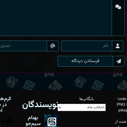
کرم‌ها
تصویر زمینه: code
بایگانی‌ها
نویسندگان
در 
PNG 
اج
pike
بهنام
don
شده از
سیم‌جو
توسط