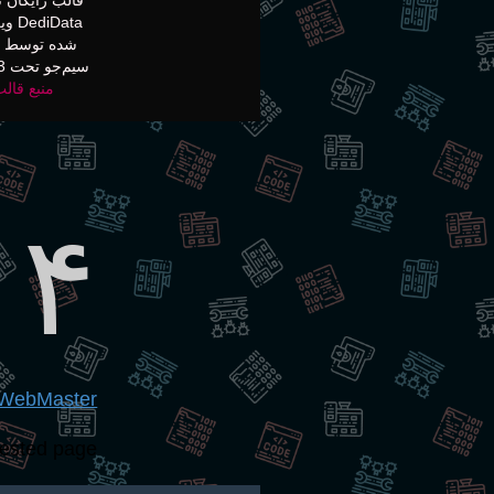
diData
شده توسط به
سیم‌جو تحت GPLv3
منبع قال
۰۴
WebMaster
ested page: