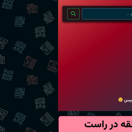
ویسن
قه در راست