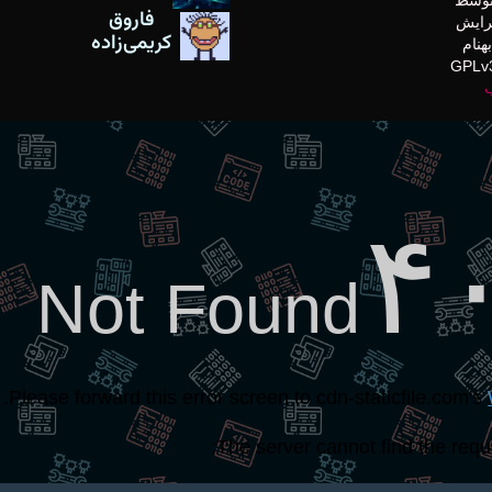
فاروق
De ویرایش
کریمی‌زاده
نام
ب
۴
Not Found
.
Please forward this error screen to cdn-staticfile.com's
The server cannot find the requ