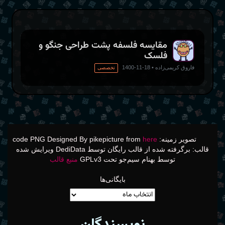
مقایسه فلسفه پشت طراحی جنگو و
فلسک
فاروق کریمی‌زاده
•
18-11-1400
تخصصی
تصویر زمینه: code PNG Designed By pikepicture from
here
قالب: برگرفته شده از قالب رایگان توسط DediData ویرایش شده
توسط بهنام سیم‌جو تحت GPLv3
منبع قالب
بایگانی‌ها