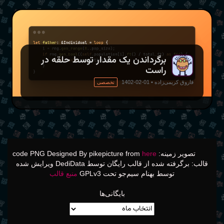
Copy
let
 father
:
&
Individual
=
loop
{
    i 
=
 rng
.
gen_range
(
0
..
pop_size
)
;
برگرداندن یک مقدار توسط حلقه در
if
 rng
.
gen_bool
(
self
.
population
[
i
]
.
ft
(
)
/
 total
راست
break
&
self
.
population
[
i
]
;
}
فاروق کریمی‌زاده
•
01-02-1402
تخصصی
}
تصویر زمینه: code PNG Designed By pikepicture from
here
قالب: برگرفته شده از قالب رایگان توسط DediData ویرایش شده
توسط بهنام سیم‌جو تحت GPLv3
منبع قالب
بایگانی‌ها