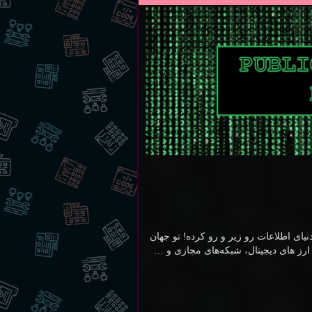
نیای اطلاعات رو زیر و رو کرده! تو جهان
وز هر جا رو که نگاه می‌کنی ردپای این رمزنگاری هست! HTTPS ،SSH، ارز های دیجیتال، شبکه‌های مجازی و …