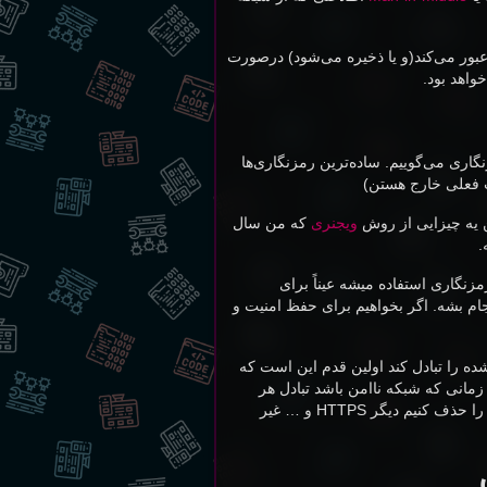
ن عبور می‌کند(و یا ذخیره می‌شود) درصورت
واهد بود.
اری می‌گوییم. ساده‌ترین رمزنگاری‌ها
حث فعلی خارج هستن)
ن یه چیزایی از روش
ویجنری
که من سال
.
زنگاری استفاده میشه عیناً برای
جام بشه. اگر بخواهیم برای حفظ امنیت و
ه را تبادل کند اولین قدم این است که
مانی که شبکه ناامن باشد تبادل هر
کلیدی معادل لو رفتن کلید و خونده شدن کل رمز می‌شود. اگر هم تبادل کلید را حذف کنیم دیگر HTTPS و … غیر