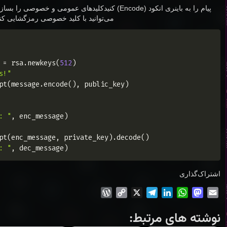
پیام را به باینری انکود (Encode) کنید
کلیدهای عمومی و خصوصی را بسازید(
می‌توانید با کلید خصوصی رمزگشایی کنی
Copy
 
=
 rsa
.
newkeys
(
512
)
s!"
pt
(
message
.
encode
(
)
,
 public_key
)
: "
,
 enc_message
)
pt
(
enc_message
,
 private_key
)
.
decode
(
)
: "
,
 dec_message
)
اشتراک‌گذاری
WordPress
Copy
Telegram
X
LinkedIn
WhatsApp
Mastodon
Email
Link
نوشته های مرتبط: