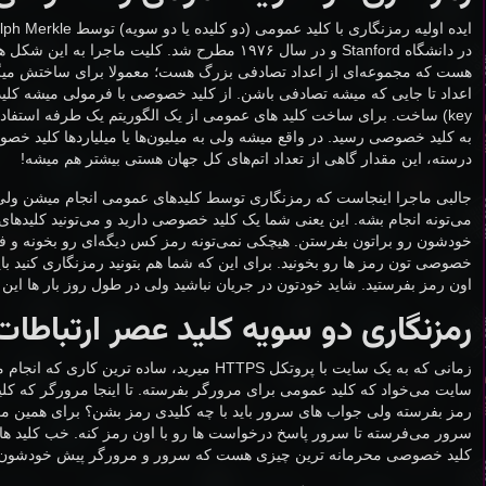
هست که مجموعه‌ای از اعداد تصادفی بزرگ هست؛ معمولا برای ساختش میگن
key) ساخت. برای ساخت کلید های عمومی از یک الگوریتم یک طرفه استفا
به کلید خصوصی رسید. در واقع میشه ولی به میلیون‌ها یا میلیاردها کلید
درسته، این مقدار گاهی از تعداد اتم‌های کل جهان هستی بیشتر هم میشه!
جالبی ماجرا اینجاست که رمزنگاری توسط کلیدهای عمومی انجام میشن 
می‌تونه انجام بشه. این یعنی شما یک کلید خصوصی دارید و می‌تونید کلید‌های
خودشون رو براتون بفرستن. هیچکی نمی‌تونه رمز کس دیگه‌ای رو بخونه و فقط
خصوصی تون رمز ها رو بخونید. برای این که شما هم بتونید رمزنگاری کنید باید
اون رمز بفرستید. شاید خودتون در جریان نباشید ولی در طول روز بار ها این ک
رمزنگاری دو سویه کلید عصر ارتباطات
زمانی که به یک سایت با پروتکل HTTPS میرید، ساده 
سایت می‌خواد که کلید عمومی برای مرورگر بفرسته. تا اینجا مرورگر که کل
رمز بفرسته ولی جواب های سرور باید با چه کلیدی رمز بشن؟ برای همین م
سرور می‌فرسته تا سرور پاسخ درخواست ها رو با اون رمز کنه. خب کل
کلید خصوصی محرمانه ترین چیزی هست که سرور و مرورگر پیش خودشون نگه 