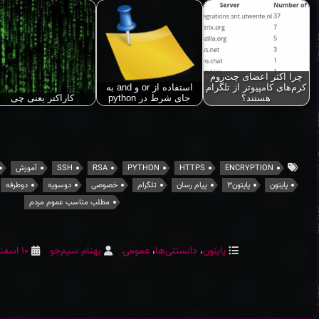
چرا اکثر اعضای چت‌روم
کرم‌های کامپیوتر از تلگرام
استفاده از or و and به
هستند؟
جای شرط در python
کاراکتر یعنی چی
تگ‌ها
ENCRYPTION
HTTPS
PYTHON
RSA
SSH
آموزش
پایتون
پایتون۳
پیام رسان
تلگرام
خصوصی
دوسویه
دوطرفه
مطلب مناسب عموم مردم
دسته‌ها
نویسنده
ارسال شد
پایتون
،
دانستنی‌ها
،
عمومی
بهنام سیم‌جو
۱۰ اسفند ۱۴۰۱