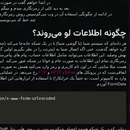
در ابتدا خواهم گفت در صورت 
بعد یه دید کلی از رمزنگاری میدم و میگم
در ادامه از چگونگی استفاده آن در وب می‌گم
سپس روش رمزنگاری د
چند خط کد می‌نویسیم 
چگونه اطلاعات لو می‌روند؟
هر داده‌ای که سیستم شما (یا گوشی شما) با در یک شبکه جابه‌جا می‌کند (چ
گره خواهد گذشت. حتی اگه اتصال شما به اینترنت را در نظر بگیریم اولین
بهش وصلید. این اطلاعات می‌توانند شامل اطلاعات حساب، پیام های پیام‌رس
رمزنگاری تمام این اطلاعات به صورت خام و خوانا در شبکه عبور می‌کند. 
هست مثلا سایتی که در اون نام کاربری و رمز وارد می‌کنید همش به صورت
اتفاقی‌ست که در پروتکل های
Telnet
،
HTTP
و
FTP
وارد به کامپیوتر است، نه حتماً یک خرابکار!) با استفاده از ابزارهایی این اطلا
FormData آوردم:
Copy
on/x-www-form-urlencoded
زمانی که در یک شبکه هستید اعضای شبکه می‌تونن در روش هایی مثل Sniff یا