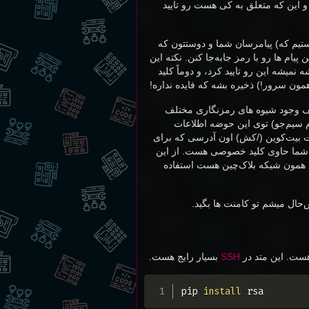
 این که متعلق به کی هست رو تایید
هستیم که) پیامرسان شما و دوستتون که
یام ها رو با رمز جابه‌جا کنن. نکته این
نمیشه این رو تایید کرد، و دوماً کلید
ون سرور!) ذخیره بشه که فایده نداره!
لطف وجود شیوه های رمزنگاری مختلف
م سیم‌جو) توی این حوضه اطلاعات
ت بیت‌کوین (/کش) اون آدرسی که برای
ل شما حاوی کلید خصوصی هست. از این
قع همون شبکه بلاک‌چین هست استفاده
‌حال میشم تو کامنت ها بگید.
ت. این متد در
SSH
بسیار رایج هست.
pip 
install
 rsa