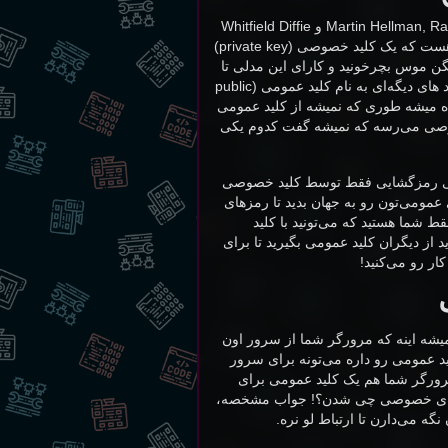
ایده اولیه رمزنگاری با کلید عمومی (دو کلیده یا دو سویه) توسط Martin Hellman, Ralph Merkle و Whitfield Diffie
در دانشگاه Stanford و در سال ۱۹۷۶ مطرح شد. کلیت ماجرا به این شکل هست که یک کلید خصوصی (private key)
 موس بچرخونید و کارای این مدلی تا
اعداد تا جایی که میشه تصادفی باشن. از کلید خصوصی با فرمولی میشه کلید های دیگه‌ای به نام کلید عمومی (public
ده میشه طوری که نمیشه از کلید عمومی
 خصوصی می‌رسه که نمیشه گفت کدوم یکی
ولی رمزگشایی فقط توسط کلید خصوصی
 عمومی‌تون رو به جهان بدید تا رمزهای
 شما هستید که می‌تونید با کلید
 از دیگران کلید عمومی بگیرید تا برای
ار رو می‌کنید!
ترین کاری که انجام میشه اینه که مرورگر شما از سرور اون
ید عمومی رو داره می‌تونه برای سرور
رورگر شما هم یک کلید عمومی برای
ید های خصوصی چی شدن؟! جواب مشخصه،
می‌دارن تا ارتباط لو نره.