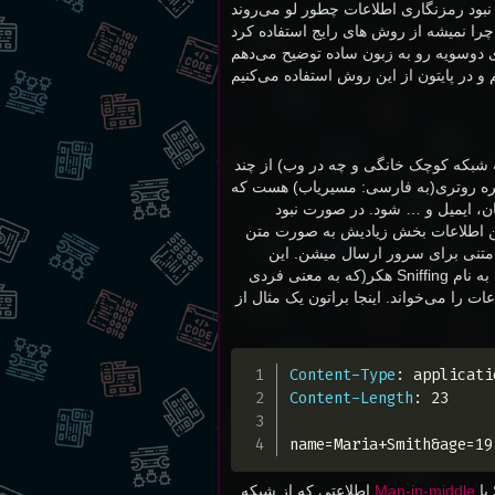
نبود رمزنگاری اطلاعات چطور لو می‌روند
 چرا نمیشه از روش های رایج استفاده کرد
وسویه رو به زبون ساده توضیح می‌دهم
و در پایتون از این روش استفاده می‌کنیم
ه شبکه کوچک خانگی و چه در وب) از چند
 گره روتری(به فارسی: مسیریاب) هست که
ان، ایمیل و … شود. در صورت نبود
این اطلاعات بخش زیادیش به صورت متن
 متنی برای سرور ارسال میشن. این
رخ می‌دهد. در عملیاتی به نام Sniffing هکر(که به معنی فردی
عات را می‌خواند. اینجا براتون یک مثال از
Content-Type
:
applicati
Content-Length
:
23
name=Maria+Smith&age=19
Man-in-middle
اطلاعتی که از شبکه