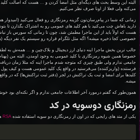
البته این وسط بحث های دیگه‌ای مثل امضا کردن و … هست که اصالت کلید و
می‌کنه ولی فعلا از اونا صرف نظر می‌کنیم.
زمانی که شما در پیام‌رسان‌تون گزینه رمزنگاری رو فعال می‌کنید (امیدوار 
دارید باهاش چت می‌کنید با هم کلید های عمومی رو به اشتراک بگذارن تا بتونن پ
هست که اولاً باید از این ماجرا مطمئن شد، چون تا زمانی که سورس باز نباشه 
خصوصی کجا ذخیره میشه؟ اگه مثل تلگرام قراره رو سیستم یک نفر دیگه (هم
جالب ترین بخش ماجرا اینه دنیای ارز دیجیتال و بلاک‌چین و … همه‌ش به 
خصوصا همین شیوه رمزنگاری با کلید عمومی به وجود اومدن، البته من (بهنا
جامعی ندارم ولی طبق چیزی که متوجه شدم ماجرا اینه که مثلا زمان دریاف
فرستنده (واریزکننده) می‌فرستید در واقع یک کلید عمومی هست و کیف پو
کلید‌ها برای امضا و ثبت یک تراکنش در لجر (دفتر ثبت تراکنش‌ها) که در وا
میشه.
همون‌طور که گفتم درمورد آخر اطلاعات جامعی ندارم و اگر نکته‌ای بود خوش
رمزنگاری دوسویه در کد
یکی از متد های رایجی که در اون از رمزنگاری دو سویه استفاده شده
RSA
هس
Copy