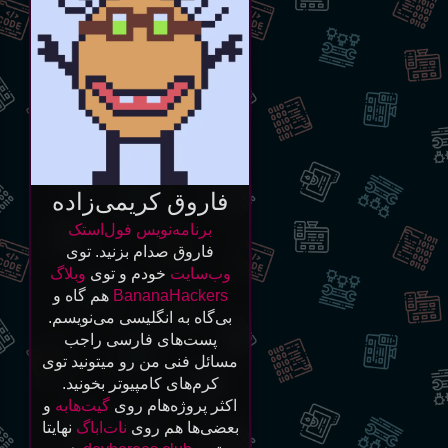
فاروق کریمی‌زاده
برنامه‌نویس فول‌استک
فاروق صدام بزنید. توی
وب‌سایت
خودم و توی
وبلاگ
BananaHackers
هم گاه و
بی‌گاه به انگلیسی می‌نویسم.
پست‌های فارسی راجب
مسائل فنی من رو میتونید توی
کرم‌های کامپیوتر بخونید.
اکثر پروژه‌هام روی
گیت‌هابه
و
بعضی‌ها هم روی
نات‌ا‌باگ
نهایتا