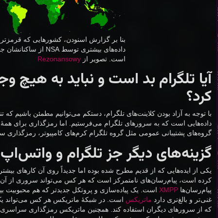
بنا بر گزارش اسنودن، کشور‌هایی که قرمز‌تر 
داده‌های بیشتری توسط NSA از ساک
است. تصویر از
Rezonansowy
آیا تلگرام بد است و نباید به هیچ وج
کرد؟
با توجه به آزاد بودن کلاینت‌های تلگرام، دستکم می‌توانیم مطمئن باشیم که 
داده‌هایی است که به سرور‌های تلگرام می‌فرستیم. اما رمزگذاری برای همهٔ 
گروه‌های پشتیبانی عمومی مثل گروه تلگرام کرم‌های کامپیوتر، رمزگذار
گزینه‌های دیگر جز تلگرام و واتس‌اپ
یکی از ایده‌هایی که از قدیم مطرح شده بوده اما جدیداً روی آن کار‌های بی
کرده است، پیام‌رسان‌های نامتمرکز است که هر کس می‌تواند سرور‌ی از آن را
پیام‌رسان‌ها
XMPP
است. یک پیاده‌سازی و پروتکل جدید‌تر که هم محبوبیت ب
غنی‌تر و بالغ‌تری دارد
ماتریکس
است. در شبکهٔ ماتریکس هر کس می‌تواند یک 
که از سرور‌های دیگران استفاده کند. همچنین ماتریکس رمزگذاری سراسری دا