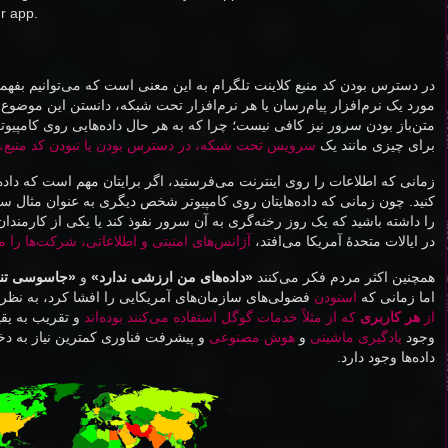
r app.
در دسترس بودن کد منبع کلاینت تلگرام به این معنی است که می‌توانیم بفهمیم
مورد یک نرم‌افزار پیام‌رسان یا هر نرم‌افزار تحت شبکه، دانستن این موضو
متن‌باز بودن سرور نیز کافی نیست؛ چرا که به هر حال داده‌هایی روی کامپیوتر
برای چیزی مانند یک
سرویس تحت شبکه، در دسترس بودن یا نبودن کد منبع، در
زمانی که اطلاعات را روی اینترنت می‌فرستید، اگر برایتان مهم است که داده‌
کنید. چون زمانی که داده‌هایتان روی کامپیوتر شخص دیگری به عنوان مثال سرو
را داشته باشید که یک روز رخنه‌گری به آن سرور نفوذ کند یا یکی از کارمندان
در ایالات متحدهٔ آمریکا می‌افتد،
آژانس‌های امنیتی و اطلاعاتی، شرکت‌ها را م
همچنین اکثر مردم فکر می‌کنند
«داده‌های من ارزشی ندارد»
و
«جاسوسی تنها
اما زمانی که
اسنودن
فضولی‌های سازمان‌های آمریکایی را افشا کرد، به نظر 
از
هر‌ کاربری
که از مثلاً خدمات گوگل استفاده می‌کنند بوده‌اند
و تقریب به یقی
وجود
یادگیری ماشینی
و
هوش مصنوعی
و پیشرفت فناوری کمترین نیاز به د
داده‌ها وجود دارد.