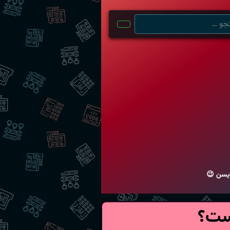
ویسن 😉
است؟