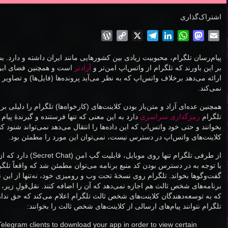
اشتراک‌گذاری
WordPress
Copy
Telegram
X
LinkedIn
WhatsApp
Mastodon
Email
Link
پیام‌رسان تلگرام، محبوبیت زیادی بین کشور‌هایی مانند ایران داشته و دارد. ب
بر این باورند که تلگرام از واتس‌اپ امن‌تر و
آزاد‌تر
است و همچنین فضای ابری ب
ارائه می‌دهد برخلاف واتس‌اپ که به نظر می‌آید پرونده‌ها (فایل‌ها) و تصاوی
نمی‌کند.
همچنین عده‌ای آزاد و متن‌باز بودن کلاینت‌های (کارخواه‌ها) تلگرام را دلیلی 
تلگرام
رمزگذاری سراسری
دارد به این معنی که تنها فرستنده و گیرندهٔ پیام م
بخوانند و حتی خود واتس‌اپ که این داده‌ها را انتقال می‌دهد نمی‌تواند شنود کند
کلاینت‌های واتس‌اپ در دسترس نیست، نمی‌توان این مورد را مطمئن بود.
از طرفی تلگرام تنها روی
با توجه به در دسترس بودن کد منبع برنامه می‌توان مطمئن شد که واقعاً تلگرام 
گفت‌وگوها بخواند. تلگرام روی نسخهٔ تحت وب و رومیزی خود، نه‌تنها از این ن
که به توسعه‌دهندگان کلاینت‌های شخص ثالث تلگرام اعلام می‌کند که حق ندارن
تلگرام نتوانند پیام‌های ارسالی از کلاینت‌های شخص ثالث را بخوانند:
 Telegram clients to download your app in order to view certain