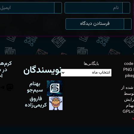
کرم‌ها
تصویر زمینه: code
بایگانی‌ها
نویسندگان
در 
PNG 
اج
pike
بهنام
don
شده از
سیم‌جو
توسط
فاروق
De ویرایش
کریمی‌زاده
نام
ب