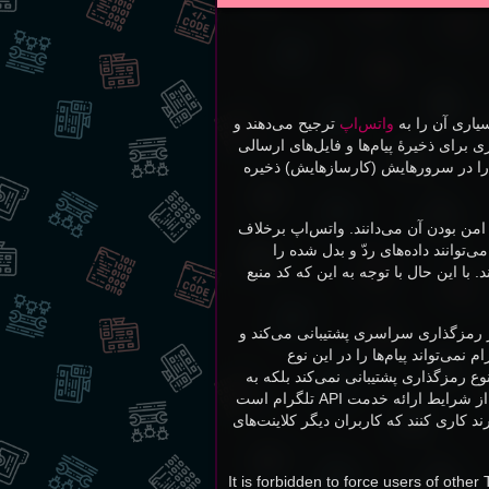
سیاری آن را به
واتس‌اپ
ترجیح می‌دهند و
رای ذخیرهٔ پیام‌ها و فایل‌های ارسالی
ر را در سرورهایش (کارساز‌هایش) ذخیره
بر امن بودن آن می‌دانند. واتس‌اپ برخلاف
ی‌توانند داده‌های ردّ و بدل شده را
. با این حال با توجه به این که کد منبع
 موبایل، قابلیت گپ امن (Secret Chat) دارد که از رمزگذاری سراسری پشتیبانی می‌کند و
نمی‌تواند پیام‌ها را در این نوع
وع رمزگذاری پشتیبانی نمی‌کند بلکه به
برنامه‌های شخص ثالث هم اجازه نمی‌دهد که آن را اضافه کنند. نقل‌قولِ زیر، از شرایط ارائه خدمت API تلگرام است
د کاری کنند که کاربران دیگر کلاینت‌های
It is forbidden to force users of other