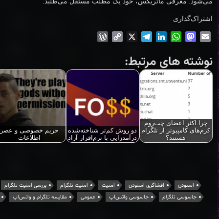
می‌شود. معرفی ماتریکس، خود یک مطلب مستقل می‌طلبد.
اشتراک‌گذاری
WordPress
Copy
Telegram
X
LinkedIn
WhatsApp
Mastodon
Email
Link
نوشته های مرتبط:
چرا اکثر اعضای چت‌روم
کرم‌های کامپیوتر از تلگرام
دو روش کم‌تر شناخته‌شده
حریم خصوصی و عصر
هستند؟
درآمدزایی با نرم‌افزار آزاد
اطلاعات
اسنودن
افشاگری اسنودن
امنیت
امنیت تلگرام
بررسی امنیت تلگرام
جاسوسی تلگرام
جاسوسی واتس‌اپ
عمومی
مقایسه تلگرام و واتس‌اپ