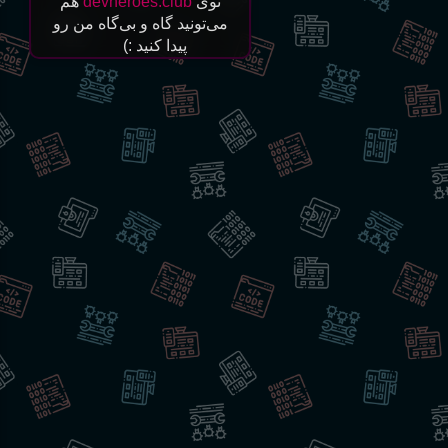
توی
devheroes.club
هم
می‌تونید گاه و بی‌گاه من رو
پیدا کنید‌ :)