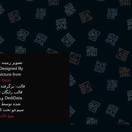
Designed By
picture from
here
قالب: برگرفته 
قالب رایگان 
diData
شده توسط به
سیم‌جو تحت GPLv3
منبع قال